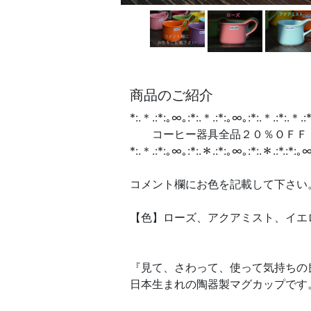
商品のご紹介
*:.＊.:*:｡∞｡:*:.＊.:*:｡∞｡:*:.＊.:*:.＊.:
コーヒー器具全品２０％ＯＦＦ
*:.＊.:*:｡∞｡:*:.＊.:*:｡∞｡:*:.＊.:*.:*:｡∞
コメント欄にお色を記載して下さい
【色】ローズ、アクアミスト、イエ
『見て、さわって、使って気持ちの良
日本生まれの陶器製マグカップです