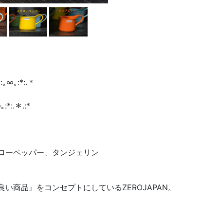
*:｡∞｡:*:.＊
｡:*:.＊.:*
。
ローペッパー、タンジェリン
い商品』をコンセプトにしているZEROJAPAN。
。