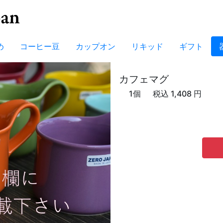
め
コーヒー豆
カップオン
リキッド
ギフト
カフェマグ
1個
税込 1,408 円