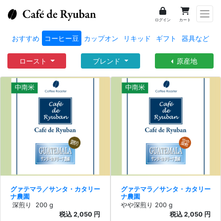
ログイン
カート
おすすめ
コーヒー豆
カップオン
リキッド
ギフト
器具など
ロースト
ブレンド
原産地
グァテマラ／サンタ・カタリー
グァテマラ／サンタ・カタリー
ナ農園
ナ農園
深煎り
200 g
やや深煎り
200 g
税込 2,050 円
税込 2,050 円